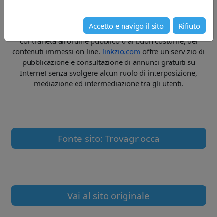
Quest'ultima, non sarà, pertanto, in alcun modo
responsabile della veridicità, della liceità, del rispetto del
Accetto e navigo il sito
Rifiuto
diritto di proprietà, della legalità e/o dell'eventuale
contrarietà all'ordine pubblico o al buon costume, dei
contenuti immessi on line.
linkzio.com
offre un servizio di
pubblicazione e consultazione di annunci gratuiti su
Internet senza svolgere alcun ruolo di interposizione,
mediazione ed intermediazione tra gli utenti.
Fonte sito: Trovagnocca
Vai al sito originale