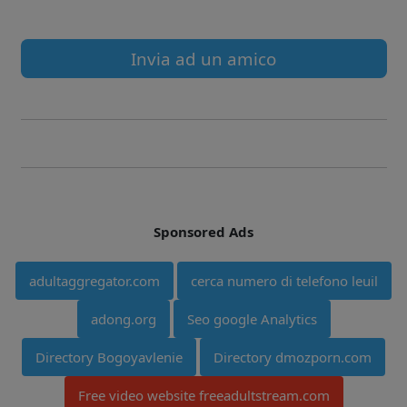
Invia ad un amico
Sponsored Ads
adultaggregator.com
cerca numero di telefono leuil
adong.org
Seo google Analytics
Directory Bogoyavlenie
Directory dmozporn.com
Free video website freeadultstream.com