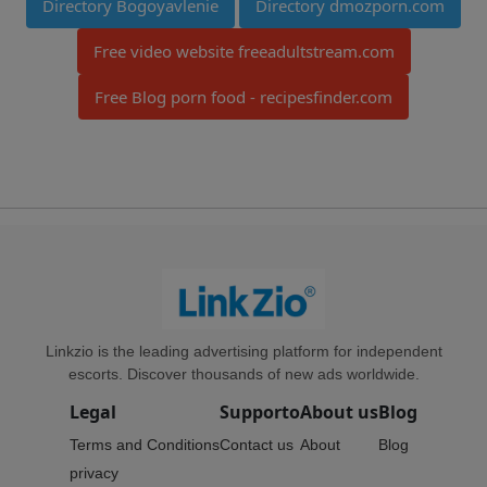
Directory Bogoyavlenie
Directory dmozporn.com
Free video website freeadultstream.com
Free Blog porn food - recipesfinder.com
Linkzio is the leading advertising platform for independent
escorts. Discover thousands of new ads worldwide.
Legal
Supporto
About us
Blog
Terms and Conditions
Contact us
About
Blog
privacy