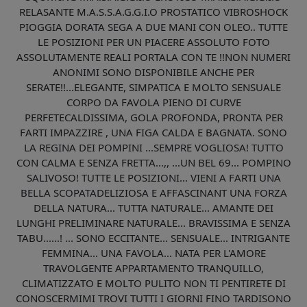
RELASANTE M.A.S.S.A.G.G.I.O PROSTATICO VIBROSHOCK
PIOGGIA DORATA SEGA A DUE MANI CON OLEO.. TUTTE
LE POSIZIONI PER UN PIACERE ASSOLUTO FOTO
ASSOLUTAMENTE REALI PORTALA CON TE !!NON NUMERI
ANONIMI SONO DISPONIBILE ANCHE PER
SERATE!!...ELEGANTE, SIMPATICA E MOLTO SENSUALE
CORPO DA FAVOLA PIENO DI CURVE
PERFETECALDISSIMA, GOLA PROFONDA, PRONTA PER
FARTI IMPAZZIRE , UNA FIGA CALDA E BAGNATA. SONO
LA REGINA DEI POMPINI ...SEMPRE VOGLIOSA! TUTTO
CON CALMA E SENZA FRETTA...,, ...UN BEL 69... POMPINO
SALIVOSO! TUTTE LE POSIZIONI... VIENI A FARTI UNA
BELLA SCOPATADELIZIOSA E AFFASCINANT UNA FORZA
DELLA NATURA... TUTTA NATURALE... AMANTE DEI
LUNGHI PRELIMINARE NATURALE... BRAVISSIMA E SENZA
TABU......! ... SONO ECCITANTE... SENSUALE... INTRIGANTE
FEMMINA... UNA FAVOLA... NATA PER L'AMORE
TRAVOLGENTE APPARTAMENTO TRANQUILLO,
CLIMATIZZATO E MOLTO PULITO NON TI PENTIRETE DI
CONOSCERMIMI TROVI TUTTI I GIORNI FINO TARDISONO