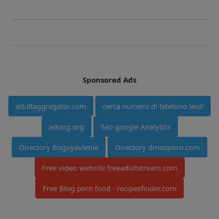
Sponsored Ads
adultaggregator.com
cerca numero di telefono leuil
adong.org
Seo google Analytics
Directory Bogoyavlenie
Directory dmozporn.com
Free video website freeadultstream.com
Free Blog porn food - recipesfinder.com