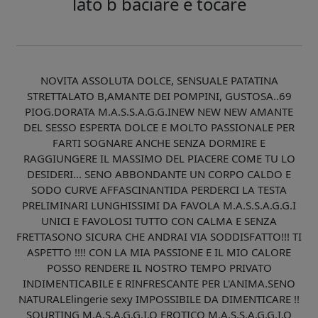
lato b baciare e tocare
NOVITA ASSOLUTA DOLCE, SENSUALE PATATINA
STRETTALATO B,AMANTE DEI POMPINI, GUSTOSA..69
PIOG.DORATA M.A.S.S.A.G.G.INEW NEW NEW AMANTE
DEL SESSO ESPERTA DOLCE E MOLTO PASSIONALE PER
FARTI SOGNARE ANCHE SENZA DORMIRE E
RAGGIUNGERE IL MASSIMO DEL PIACERE COME TU LO
DESIDERI... SENO ABBONDANTE UN CORPO CALDO E
SODO CURVE AFFASCINANTIDA PERDERCI LA TESTA
PRELIMINARI LUNGHISSIMI DA FAVOLA M.A.S.S.A.G.G.I
UNICI E FAVOLOSI TUTTO CON CALMA E SENZA
FRETTASONO SICURA CHE ANDRAI VIA SODDISFATTO!!! TI
ASPETTO !!!! CON LA MIA PASSIONE E IL MIO CALORE
POSSO RENDERE IL NOSTRO TEMPO PRIVATO
INDIMENTICABILE E RINFRESCANTE PER L'ANIMA.SENO
NATURALElingerie sexy IMPOSSIBILE DA DIMENTICARE !!
SQURTING M.A.S.A.G.G.I.O EROTICO M.A.S.S.A.G.G.I.O