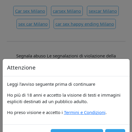
Car sex Milano
carsex Milano
sexcar Milano
sex car Milano
car sex happy ending Milano
Segnala abuso Le segnalazioni di violazione della
proprietà intellettuale o di utilizzo indebito di immagini o
Attenzione
dati (ad esempio telefono, e-mail, nomi e indirizzi)
possono essere notificate all’indirizzo e-mail Per segnalare
casi di contenuti ritenuti illeciti o abusi, è possibile inviare
Leggi l’avviso seguente prima di continuare
una mail a
Ho più di 18 anni e accetto la visione di testi e immagini
Per informazioni generali contattare:
espliciti destinati ad un pubblico adulto.
info@linkzio.com
Ho preso visione e accetto i
Termini e Condizioni
.