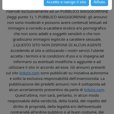
Accetto e navigo il sito
Rifiuto
ATTENZIONE - I CONTENUTI DI QUESTO SITO sono
riservati esclusivamente ad un PUBBLICO MAGGIORENNE
(leggi punto 1). 1.PUBBLICO MAGGIORENNE: gli annunci
non sono moderati e possono avere contenuti testuali ed
immagini a corredo a carattere erotico e/o pornografico
che non sono adatti a soggetti sensibili o che non
gradiscano immagini esplicite a carattere sessuale.
2.QUESTO SITO NON DISPONE DI ALCUN AGENTE
Accedendo al sito e utilizzando i nostri servizi l'utente
accetta i termini e le condizioni d'uso e si impegna ad
informarsi su eventuali modifiche o aggiunte e ad
utilizzare il sito in accordo ad esse. Gli annunci presenti
sul sito
linkzio.com
sono pubblicati su iniziativa autonoma
e sotto la esclusiva responsabilità dell’inserzionista. La
pubblicazione dei predetti annunci non è sottoposta ad
alcun accertamento preventivo da parte di
linkzio.com
.
Quest'ultima, non sarà, pertanto, in alcun modo
responsabile della veridicità, della liceità, del rispetto del
diritto di proprietà, della legalità e/o dell'eventuale
contrarietà all'ordine pubblico o al buon costume, dei